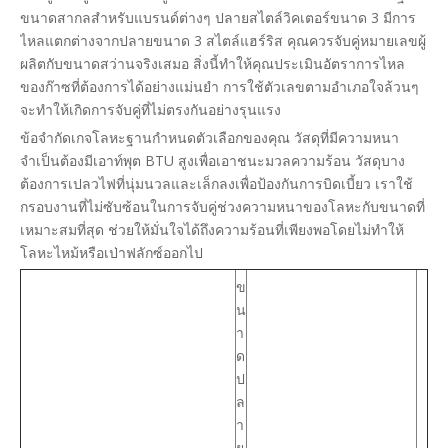
ขนาดสากลสำหรับแบรนด์ต่างๆ ปลายสไตล์วิคเตอร์ขนาด 3 มีการ
ไหลแตกต่างจากปลายขนาด 3 สไตล์แฮร์ริส คุณควรจับคู่หมายเลขผู้
ผลิตกับขนาดสว่านจริงเสมอ สิ่งนี้ทำให้คุณประเมินอัตราการไหล
ของก๊าซที่ต้องการได้อย่างแม่นยำ การใช้ตัวเลขตามอำเภอใจล้วนๆ
จะทำให้เกิดการจับคู่ที่ไม่ตรงกันอย่างรุนแรง
ข้อจำกัดเกจโลหะฐานกำหนดตัวเลือกของคุณ วัสดุที่มีความหนา
จำเป็นต้องมีเอาท์พุต BTU สูงเพื่อเอาชนะมวลความร้อน วัสดุบาง
ต้องการเปลวไฟที่นุ่มนวลและเล็กลงเพื่อป้องกันการบิดเบี้ยว เราใช้
กรอบงานที่ไม่ซับซ้อนในการจับคู่ช่วงความหนาของโลหะกับขนาดที่
เหมาะสมที่สุด ช่วยให้มั่นใจได้ถึงความร้อนที่เพียงพอโดยไม่ทำให้
โลหะไหม้หรือเป่าฟลักซ์ออกไป
ข
น
า
ด
ป
ล
า
ย