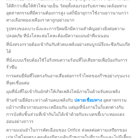
ได้ดีกว่าเพื่อให้หัวไฟฉายเย็น วัสดุทั้งสองรองรับสภาพแวดล้อมทาง
อุตสาหกรรมที่มีความต้องการสูง แต่ก็มีอายุการใช้งานยาวนานกว่า
ทางเลือกทองเหลืองราคาถูกอย่างมาก
รูปทรงของเบาะนั่งและการปิดผนึกมีความสำคัญอย่างยิ่งต่อความ
ปลอดภัย ที่นั่งโลหะต่อโลหะต้องมีความแม่นยำที่แน่นอน
ที่นั่งทรงกรวยต้องเข้ากันกับหัวคบเพลิงอย่างสมบูรณ์จึงจะซีลกันแก๊ส
ได้
ที่นั่งแบบเรียบต้องใช้โอริงทนความร้อนที่ไม่เสียหายเพื่อป้องกันการ
รั่วซึม
การผสมยี่ห้อที่ไม่ตรงกันอาจเสี่ยงต่อการรั่วไหลของก๊าซอย่างรุนแรง
ที่จุดเชื่อมต่อ
มุมที่นั่งที่ไม่เข้ากันมักทำให้เกิดเพลิงไหม้ภายในด้ามจับคบเพลิง
ห้ามข้ามยี่ห้อระหว่างด้ามคบเพลิงกับ
ปลายเชื่อมทาง
อุตสาหกรรม
แม้ว่าเกลียวภายนอกจะเหมือนกัน แต่มุมที่นั่งภายในก็แตกต่างกัน
การบังคับชิ้นส่วนที่เข้ากันไม่ได้เข้าด้วยกันจะบดขยี้เบาะทองแดง
อ่อนอย่างถาวร
ความแม่นยำในการตัดเฉือนของ Orifice ส่งผลต่อความเสถียรของ
เปลวไฟโดยตรง คุณต้องมีทางเดินก๊าซภายในที่ราบรื่นและไม่มีเสี้ยน