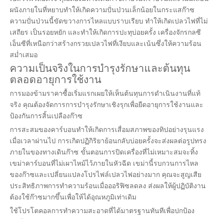
ผนังภายในที่หยาบทำให้เกิดความปั่นป่วนเล็กน้อยในกระแสก๊าซ
ความปั่นป่วนนี้ขัดขวางการไหลแบบราบเรียบ ทำให้เกิดเปลวไฟที่ไม่
เสถียร เป็นรอยหยัก และทำให้เกิดการปะทุบ่อยครั้ง เครื่องจักรกลซี
เอ็นซีที่เหนือกว่าสร้างกรวยเปลวไฟที่เงียบและเน้นซึ่งให้ความร้อน
สม่ำเสมอ
ความเป็นจริงในการบำรุงรักษาและต้นทุน
ตลอดอายุการใช้งาน
การมองข้ามราคาซื้อเริ่มแรกเผยให้เห็นต้นทุนการดำเนินงานที่แท้
จริง คุณต้องจัดการการบำรุงรักษาเชิงรุกเพื่อยืดอายุการใช้งานและ
ป้องกันการสิ้นเปลืองก๊าซ
การสะสมของคาร์บอนทำให้เกิดการเสื่อมสภาพของทิปอย่างรุนแรง
เมื่อเวลาผ่านไป การเกิดปฏิกิริยาย้อนกลับบ่อยครั้งจะส่งผลต่อรูปทรง
ภายในของทางเดินก๊าซ ขั้นตอนการปิดเครื่องที่ไม่เหมาะสมจะทิ้ง
เขม่าคาร์บอนที่ไม่เผาไหม้ไว้ภายในหัวฉีด เขม่านี้รบกวนการไหล
ของก๊าซและเปลี่ยนแปลงโปรไฟล์เปลวไฟอย่างมาก คุณจะสูญเสีย
ประสิทธิภาพการทำความร้อนเมื่อออริฟิซลดลง ส่งผลให้ผู้ปฏิบัติงาน
ต้องใช้ก๊าซมากขึ้นเพื่อให้ได้อุณหภูมิเท่าเดิม
ใช้โปรโตคอลการทำความสะอาดที่ได้มาตรฐานทันทีเพื่อปกป้อง