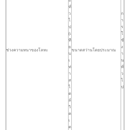
ทั่
ว
ก
ไ
า
ป
ร
(เ
ใ
ที
ช้
ย
ง
ช่วงความหนาของโลหะ
ขนาดสว่านโดยประมาณ
บ
า
เ
น
ท่
ทั่
า
ว
ส
ไ
ไ
ป
ต
ล์
วิ
ค
เ
ต