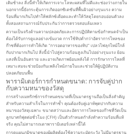
เติมช้าลง สิ่งนี้ทำให้เกิดการเจาะโลหะผสมที่ไม่ดีและช่องว่างภายใน
นอกจากนี้ยังกระตุ้นการเกิดออกซิเดชันที่พื้นผิวอย่างรุนแรง ความ
ร้อนที่มากเกินไปทำให้ฟลักซ์เดือดและทำให้วัสดุโดยรอบอ่อนตัวลง
ทั้งสองสถานการณ์รับประกันว่าการตรวจสอบล้มเหลว
ความเป็นจริงด้านความปลอดภัยและการปฏิบัติตามข้อกำหนดจำเป็น
ต้องได้รับการดูแลอย่างเข้มงวด การใช้ทิปต่ำกว่าอัตราการไหลของ
ก๊าซที่ต้องการทำให้เกิด "การอดอาหารของทิป" เปลวไฟลุกไหม้ใกล้
กับปากมากเกินไป สิ่งนี้นำไปสู่ความร้อนสูงเกินไปอย่างรุนแรง ย้อน
แสงที่เป็นอันตราย และอาจเกิดภาพย้อนหลังได้ การรักษาการไหลที่
เหมาะสมจะช่วยป้องกันเพลิงไหม้ภายในและช่วยให้ผู้ปฏิบัติงาน
ปลอดภัยบนพื้น
พารามิเตอร์การกำหนดขนาด: การจับคู่ปาก
กับความหนาของวัสดุ
การสร้างเมทริกซ์การกำหนดขนาดที่เป็นมาตรฐานถือเป็นสิ่งสำคัญ
สำหรับความสำเร็จในการทำซ้ำ คุณต้องจับคู่เอาท์พุตปากกับความ
หนาของวัสดุเฉพาะ ขนาดสว่านและอัตราการไหลของก๊าซที่วัดเป็น
ลูกบาศก์ฟุตต่อชั่วโมง (CFH) เป็นตัวกำหนดกำลังทำความร้อนที่แท้
จริง คุณไม่สามารถเดาพารามิเตอร์เหล่านี้ได้
การดูแผนภูมิขนาดของผู้ผลิตต้องใช้ความระมัดระวัง ไม่มีมาตรฐาน