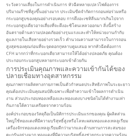
ระวังความเสี่ยงในการดำเนินการ หัวฉีดหลายเปลวไฟต้องการ
ปริมาณก๊าซที่สูงขึ้นอย่างมาก ประเมินขีดจำกัดการถอนท่อร่วมหรือ
กระบอกสูบของคุณอย่างรอบคอบ การดึงอะเซทิลีนมากเกินไปจาก
กระบอกสูบเดียวอาจเสี่ยงที่จะดึงอะซิโตนเหลวออกมา สิ่งนี้สร้าง
อันตรายด้านความปลอดภัยอย่างรุนแรงและทำให้หน่วยงานกำกับ
ดูแลภายในเสียหายอย่างรวดเร็ว คำนวณความสามารถในการถอน
สูงสุดของคุณก่อนที่จะจุดดอกกุหลาบตูมเสมอ หากหัวฉีดต้องการ
CFH มากกว่าที่กระบอกเดียวสามารถให้ได้อย่างปลอดภัย คุณต้อง
ประกอบกระบอกสูบหลายกระบอกเข้าด้วยกัน
การประเมินคุณภาพและความเข้ากันได้ของ
ปลายเชื่อมทางอุตสาหกรรม
คุณภาพการผลิตทางกายภาพเป็นตัวกำหนดประสิทธิภาพในระยะยาว
คุณต้องประเมินคุณสมบัติเฉพาะเพื่อทำความเข้าใจผลการดำเนิน
งาน ส่วนประกอบทองเหลืองและทองแดงบางชนิดไม่ได้ทำงานเท่า
กันภายใต้ความเครียดจากความร้อน
องค์ประกอบของวัสดุถือเป็นมิติการประเมินแรกของคุณ ผู้ผลิตส่วน
ใหญ่ใช้ทองแดงที่มีความบริสุทธิ์สูงหรือโลหะผสมทองแดงเทลลูเรียม
เครื่องจักรทองแดงเทลลูเรียมดีกว่ามากและต้านทานการสะสมของ
ตะกรันอย่างมาก ทองแดงที่มีความบริสุทธิ์สูงช่วยกระจายความร้อน