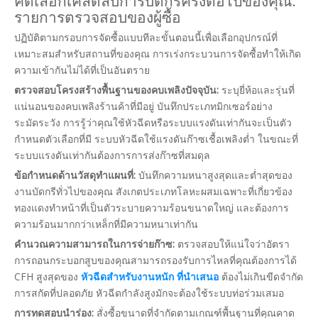
คัดเลือกเคล็ดลับการบัดกรีครั้งต่อไปของคุณ:
รายการตรวจสอบของผู้ซื้อ
ปฏิบัติตามกรอบการจัดซื้อแบบทีละขั้นตอนนี้เพื่อเลือกอุปกรณ์ที่
เหมาะสมสำหรับสถานที่ของคุณ การเร่งกระบวนการจัดซื้อทำให้เกิด
ความเข้ากันไม่ได้ที่เป็นอันตราย
ตรวจสอบโครงสร้างพื้นฐานของคบเพลิงปัจจุบัน:
ระบุยี่ห้อและรุ่นที่
แน่นอนของคบเพลิงร้านค้าที่มีอยู่ บันทึกประเภทมิกเซอร์อย่าง
ระมัดระวัง การรู้ว่าคุณใช้หัวฉีดหรือระบบแรงดันเท่ากันจะเป็นตัว
กำหนดตัวเลือกที่มี ระบบหัวฉีดใช้แรงดันก๊าซเชื้อเพลิงต่ำ ในขณะที่
ระบบแรงดันเท่ากันต้องการการส่งก๊าซที่สมดุล
ข้อกำหนดด้านวัสดุทำแผนที่:
บันทึกความหนาสูงสุดและต่ำสุดของ
งานบัดกรีทั่วไปของคุณ สังเกตประเภทโลหะผสมเฉพาะที่เกี่ยวข้อง
ทองแดงทำหน้าที่เป็นตัวระบายความร้อนขนาดใหญ่ และต้องการ
ความร้อนมากกว่าเหล็กที่มีความหนาเท่ากัน
คำนวณความสามารถในการจ่ายก๊าซ:
ตรวจสอบให้แน่ใจว่าอัตรา
การถอนกระบอกสูบของคุณสามารถรองรับการไหลที่คุณต้องการได้
CFH สูงสุดของ
หัวฉีดสำหรับงานหนัก ที่นำเสนอ
ต้องไม่เกินขีดจำกัด
การสกัดที่ปลอดภัย หัวฉีดกำลังสูงมักจะต้องใช้ระบบท่อร่วมเสมอ
การทดสอบนำร่อง:
สั่งซื้อขนาดที่จำกัดตามเกณฑ์พื้นฐานที่คุณคาด