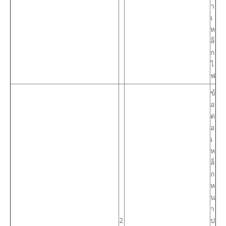
า
เ
ห
ล็
ก
ไ
ฟ
ข้
อ
ต่
อ
เ
ห
ล็
ก
ห
น
า
2
ป