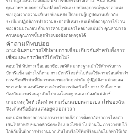
ระดับสูง สิ่งนี้จะล็อคผลลัพธ์การบัดกรีที่คาดเดาได้ ชิ้นส่วนที่มี
คุณภาพช่วยลดการสิ้นเปลืองก๊าซและปกป้องอุปกรณ์ทุนราคาแพง
ของคุณจากความเสียหายย้อนหลัง ฝึกอบรมผู้ปฏิบัติงานเกี่ยวกับ
ระเบียบปฏิบัติการทำความสะอาดที่เหมาะสมเพื่อยืดอายุการใช้งาน
ของส่วนประกอบ ด้วยการควบคุมเปลวไฟอย่างแม่นยำ คุณสามารถ
ควบคุมคุณภาพขั้นสุดท้ายของข้อต่อทุกจุดได้
คำถามที่พบบ่อย
ถาม: ฉันสามารถใช้ปลายการเชื่อมเดียวกันสำหรับทั้งการ
เชื่อมและการบัดกรีได้หรือไม่?
ตอบ: ใช่ ทิปการเชื่อมออกซีอะเซทิลีนมาตรฐานมักใช้สำหรับการ
บัดกรีแข็ง อย่างไรก็ตาม การบัดกรีโดยทั่วไปต้องใช้ความร้อนต่ำกว่า
การเชื่อมฟิวชันที่มีความหนาของวัสดุเท่ากัน ผู้ปฏิบัติงานมักจะลด
ขนาดปลายลงหนึ่งขนาดสำหรับการบัดกรีแข็ง การปรับนี้จะช่วย
ป้องกันความร้อนสูงเกินไปของโลหะฐานและป้องกันฟลักซ์
ถาม: เหตุใดหัวฉีดทำความร้อนแบบหลายเปลวไฟของฉัน
จึงเด้งหรือย้อนแสงอยู่ตลอดเวลา
ตอบ: มักเกิดจากการอดอาหารจากแก๊ส การตั้งค่าอัตราการไหลต่ำ
เกินไปสำหรับขนาดหัวฉีดจะดึงเปลวไฟเข้าไปด้านใน การวางทิปไว้
ใกล้กับพื้นผิวการทำงานมากเกินไปหรือใช้ทิปที่ร้อนเกินไปก็ทำให้เกิด