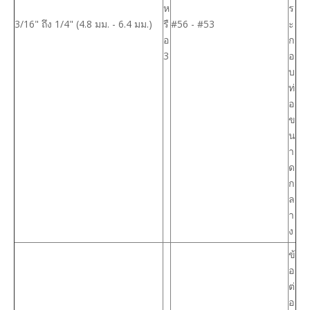
ห
ร
3/16" ถึง 1/4" (4.8 มม. - 6.4 มม.)
รื
#56 - #53
ะ
อ
ก
3
อ
บ
ท่
อ
ข
น
า
ด
ก
ล
า
ง
ข้
อ
ต่
อ