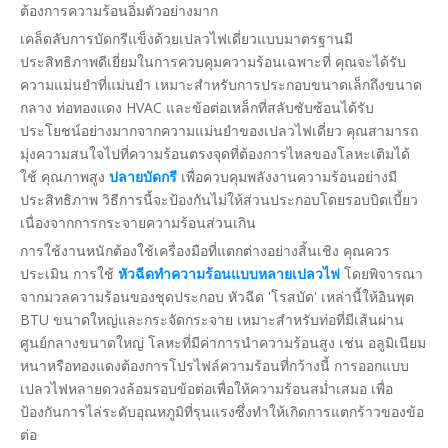
ต้องการความร้อนอิ่มตัวอย่างมาก
เคล็ดลับการบัดกรีแข็งด้วยเปลวไฟเดี่ยวแบบมาตรฐานมี
ประสิทธิภาพดีเยี่ยมในการควบคุมความร้อนเฉพาะที่ คุณจะได้รับ
ความแม่นยำที่แม่นยำ เหมาะสำหรับการประกอบขนาดเล็กถึงขนาด
กลาง ท่อทองแดง HVAC และข้อต่อเหล็กที่สลับซับซ้อนได้รับ
ประโยชน์อย่างมากจากความแม่นยำของเปลวไฟเดี่ยว คุณสามารถ
มุ่งความสนใจไปที่ความร้อนตรงจุดที่ต้องการไหลของโลหะเติมได้
ใช้ คุณภาพสูง
ปลายบัดกรี
เพื่อควบคุมพลังงานความร้อนอย่างมี
ประสิทธิภาพ วิธีการนี้จะป้องกันไม่ให้ส่วนประกอบโดยรอบบิดเบี้ยว
เนื่องจากการกระจายความร้อนส่วนเกิน
การใช้งานหนักต้องใช้เครื่องมือที่แตกต่างอย่างสิ้นเชิง คุณควร
ประเมิน การใช้
หัวฉีดทำความร้อนแบบหลายเปลวไฟ
โดยพิจารณา
จากมวลความร้อนของชุดประกอบ หัวฉีด 'โรสบัด' เหล่านี้ให้อินพุต
BTU ขนาดใหญ่และกระจัดกระจาย เหมาะสำหรับท่อที่มีเส้นผ่าน
ศูนย์กลางขนาดใหญ่ โลหะที่มีค่าการนำความร้อนสูง เช่น อลูมิเนียม
หนาหรือทองแดงต้องการโปรไฟล์ความร้อนที่กว้างนี้ การออกแบบ
เปลวไฟหลายดวงล้อมรอบข้อต่อเพื่อให้ความร้อนสม่ำเสมอ เพื่อ
ป้องกันการไล่ระดับอุณหภูมิที่รุนแรงซึ่งทำให้เกิดการแตกร้าวของข้อ
ต่อ