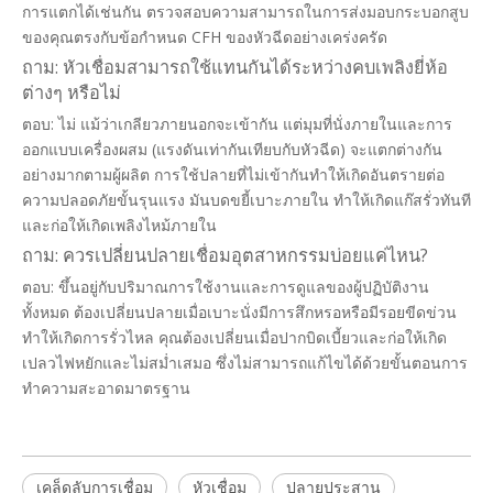
การแตกได้เช่นกัน ตรวจสอบความสามารถในการส่งมอบกระบอกสูบ
ของคุณตรงกับข้อกำหนด CFH ของหัวฉีดอย่างเคร่งครัด
ถาม: หัวเชื่อมสามารถใช้แทนกันได้ระหว่างคบเพลิงยี่ห้อ
ต่างๆ หรือไม่
ตอบ: ไม่ แม้ว่าเกลียวภายนอกจะเข้ากัน แต่มุมที่นั่งภายในและการ
ออกแบบเครื่องผสม (แรงดันเท่ากันเทียบกับหัวฉีด) จะแตกต่างกัน
อย่างมากตามผู้ผลิต การใช้ปลายที่ไม่เข้ากันทำให้เกิดอันตรายต่อ
ความปลอดภัยขั้นรุนแรง มันบดขยี้เบาะภายใน ทำให้เกิดแก๊สรั่วทันที
และก่อให้เกิดเพลิงไหม้ภายใน
ถาม: ควรเปลี่ยนปลายเชื่อมอุตสาหกรรมบ่อยแค่ไหน?
ตอบ: ขึ้นอยู่กับปริมาณการใช้งานและการดูแลของผู้ปฏิบัติงาน
ทั้งหมด ต้องเปลี่ยนปลายเมื่อเบาะนั่งมีการสึกหรอหรือมีรอยขีดข่วน
ทำให้เกิดการรั่วไหล คุณต้องเปลี่ยนเมื่อปากบิดเบี้ยวและก่อให้เกิด
เปลวไฟหยักและไม่สม่ำเสมอ ซึ่งไม่สามารถแก้ไขได้ด้วยขั้นตอนการ
ทำความสะอาดมาตรฐาน
เคล็ดลับการเชื่อม
หัวเชื่อม
ปลายประสาน