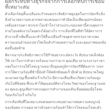
ผลกระทบทางธุรกิจจากการเลือกทิปการเชื่อม
ที่เหมาะสม
ตัวเลือกวัสดุสิ้นเปลืองจะกำหนดประสิทธิภาพสูงสุดในการบัดกรีแข็ง
สิ่งอำนวยความสะดวกหลายแห่งมองว่าหัวฉีดเป็นเพียงอุปกรณ์ทอง
เหลืองธรรมดา พวกเขาไม่เข้าใจว่าส่วนประกอบเหล่านี้ควบคุมการ
ถ่ายโอนพลังงานโดยตรงได้อย่างไร การเลือกที่ไม่ดีทำให้อัตราการ
ทำงานซ้ำเพิ่มขึ้นและทำให้สิ้นเปลืองก๊าซอุตสาหกรรมราคาแพง
ความแม่นยำของเปลวไฟเป็นตัวกำหนดความเร็วและคุณภาพของข้อ
ต่อขั้นสุดท้าย
พิจารณาประสิทธิภาพการใช้ก๊าซอย่างระมัดระวัง ทิปขนาดเล็กต้อง
ใช้เวลาในการทำความร้อนนานกว่ามาก คุณเสียเวลาแรงงานราคา
แพงในการรอให้โลหะฐานหนาถึงอุณหภูมิการบัดกรีที่ต้องการ วงจร
การให้ความร้อนที่ช้านี้ยังทำให้ฟลักซ์หมดเร็วอีกด้วย ทิปขนาดใหญ่
จะเผาผลาญเชื้อเพลิงเร็วเกินไป มีความเสี่ยงที่จะเกิดความร้อนสูง
เกินไปที่ข้อต่อ ซึ่งจะทำให้คุณสมบัติทางโลหะวิทยาของโลหะฐานลด
ลง คุณจะสูญเสียการควบคุมการทำงานของเส้นเลือดฝอยเมื่อโลหะ
ร้อนเกินไปเร็วเกินไป
การเลือกทิปที่ไม่เหมาะสมส่งผลกระทบอย่างมากต่อความสมบูรณ์
ของข้อต่อ การอดอาหารด้วยความร้อนทำให้การไหลของโลหะตัว