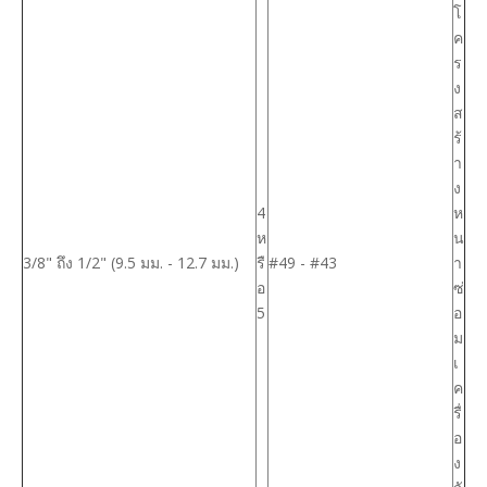
โ
ค
ร
ง
ส
ร้
า
ง
4
ห
ห
น
3/8" ถึง 1/2" (9.5 มม. - 12.7 มม.)
รื
#49 - #43
า
อ
ซ่
5
อ
ม
เ
ค
รื่
อ
ง