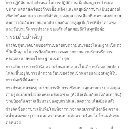
การปฏิบัติตามข้อกำหนดในการปฏิบัติงาน ฝึกฝนกฎการกำหนด
ขนาด พลศาสตร์ของก๊าซเชื้อเพลิง และกลยุทธ์การประเมินอุปกรณ์
เพื่อปกป้องส่วนประกอบที่สำคัญของคุณ การเลือกที่เหมาะสมจะช่วย
ลดการเกิดอันตรายย้อนกลับ ป้องกันการสูญเสียก๊าซที่มีราคาแพง
และรับประกันการทำงานของเส้นเลือดฝอยลึกในทุกข้อต่อ
ประเด็นสำคัญ
การจับคู่ขนาดปากของส่วนปลายกับความหนาของโลหะฐานเป็นตัว
ชี้วัดพื้นฐานในการป้องกันภาวะอดอยากจากความร้อนหรือการ
หลอมละลายของโลหะฐานเฉพาะจุด
การเลือกระหว่างหัวฉีดความร้อนแบบเปลวไฟเดี่ยวหรือหลายเปลว
ไฟจะขึ้นอยู่กับการนำความร้อนของวัสดุเป้าหมายและอุณหภูมิใน
การบัดกรีที่ต้องการ
การกำหนดมาตรฐานรายการทิปการเชื่อมทางอุตสาหกรรมของคุณ
ตามรูปแบบเครื่องผสมคบเพลิงเฉพาะ (หัวฉีดเทียบกับแรงดันเท่ากัน)
ช่วยป้องกันความเสียหายของอุปกรณ์และลดความเสี่ยงย้อนหลัง
ฝ่ายจัดซื้อควรประเมินทิปโดยพิจารณาจากคุณภาพที่นั่งกลึง ความ
สม่ำเสมอของรูปาก และความทนทานต่อความร้อน ไม่ใช่แค่ต้นทุน
ต่อหน่วย