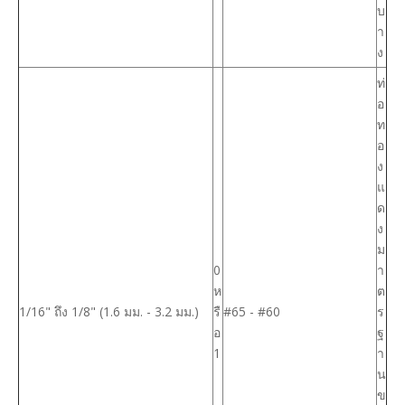
บ
า
ง
ท่
อ
ท
อ
ง
แ
ด
ง
ม
0
า
ห
ต
1/16" ถึง 1/8" (1.6 มม. - 3.2 มม.)
รื
#65 - #60
ร
อ
ฐ
1
า
น
ข