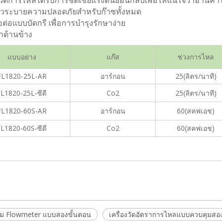
งวัดการไหลได้รับการชดเชยแรงดันย้อนกลับเพื่อให้แน่ใจว่าอ่านค่า
าล์วระบายความปลอดภัยสำหรับก๊าซทั้งหมด
้อต่อแบบบัดกรี เพื่อการบำรุงรักษาง่าย
าด้านข้าง
แบบอย่าง
แก๊ส
ช่วงการไหล
FL1820-25L-AR
อาร์กอน
25(ลิตร/นาที)
L1820-25L-ซีดี
Co2
25(ลิตร/นาที)
FL1820-60S-AR
อาร์กอน
60(สคฟเอช)
L1820-60S-ซีดี
Co2
60(สคฟเอช)
ุม Flowmeter แบบสองขั้นตอน
เครื่องวัดอัตราการไหลแบบควบคุมสอง