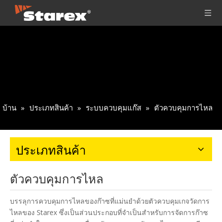
บ้าน
»
ประเภทสินค้า
»
ระบบควบคุมแก๊ส
»
ตัวควบคุมการไหล
ประเภทสินค้า
ตัวควบคุมการไหล
บรรลุการควบคุมการไหลของก๊าซที่แม่นยำด้วยตัวควบคุมเกจวัดการ
ไหลของ Starex ซึ่งเป็นส่วนประกอบที่จำเป็นสำหรับการจัดการก๊าซ