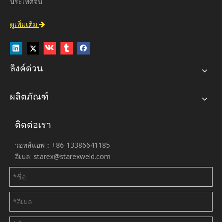
ประเทศจีน
ดูเพิ่มเติม

ลิงค์ด่วน
ผลิตภัณฑ์
ติดต่อเรา
วอทส์แอพ：+86-13386641185
อีเมล:
starex@starexweld.com