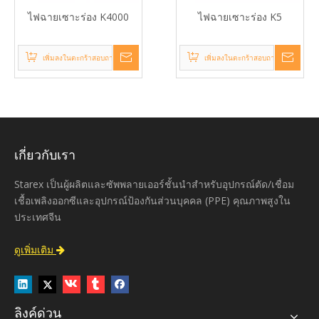
ไฟฉายเซาะร่อง K4000
ไฟฉายเซาะร่อง K5
เพิ่มลงในตะกร้าสอบถาม
เพิ่มลงในตะกร้าสอบถาม
เกี่ยวกับเรา
Starex เป็นผู้ผลิตและซัพพลายเออร์ชั้นนำสำหรับอุปกรณ์ตัด/เชื่อม
เชื้อเพลิงออกซีและอุปกรณ์ป้องกันส่วนบุคคล (PPE) คุณภาพสูงใน
ประเทศจีน
ดูเพิ่มเติม

ลิงค์ด่วน