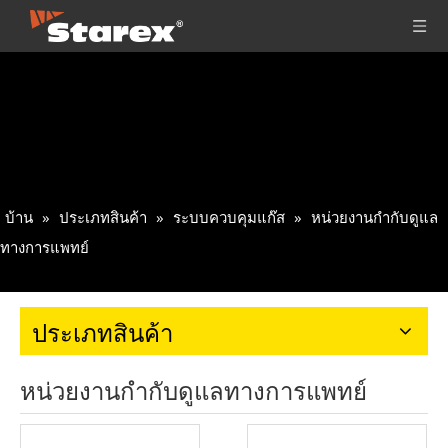
บ้าน
»
ประเภทสินค้า
»
ระบบควบคุมแก๊ส
»
หน่วยงานกำกับดูแล
ทางการแพทย์
ประเภทสินค้า
หน่วยงานกำกับดูแลทางการแพทย์