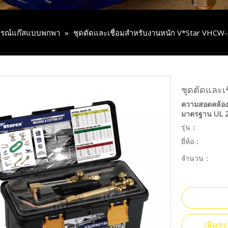
ปกรณ์แก๊สแบบพกพา
»
ชุดตัดและเชื่อมสำหรับงานหนัก V*Star VHCW
ชุดตัดและ
ความสอดคล้อง
มาตรฐาน UL 2
รุ่น：
ยี่ห้อ：
จำนวน：
เพิ่ม