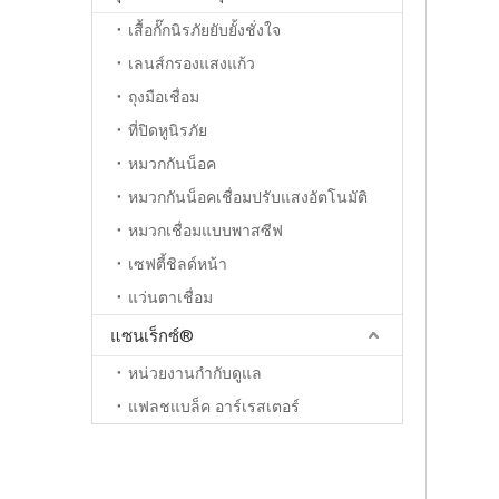
เสื้อกั๊กนิรภัยยับยั้งชั่งใจ
เลนส์กรองแสงแก้ว
ถุงมือเชื่อม
ที่ปิดหูนิรภัย
หมวกกันน็อค
หมวกกันน็อคเชื่อมปรับแสงอัตโนมัติ
หมวกเชื่อมแบบพาสซีฟ
เซฟตี้ชิลด์หน้า
แว่นตาเชื่อม
แซนเร็กซ์®
หน่วยงานกำกับดูแล
แฟลชแบล็ค อาร์เรสเตอร์