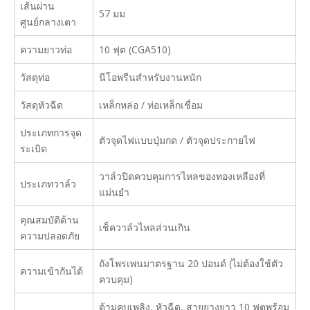
เส้นผ่าน
57 มม
ศูนย์กลางเตา
ความยาวท่อ
10 ฟุต (CGA510)
วัสดุท่อ
นีโอพรีนสำหรับงานหนัก
วัสดุหัวฉีด
เหล็กหล่อ / ท่อเหล็กเชื่อม
ประเภทการจุด
ตัวจุดไฟแบบปุ่มกด / ตัวจุดประกายไฟ
ระเบิด
วาล์วปิดควบคุมการไหลของทองเหลืองที่
ประเภทวาล์ว
แม่นยำ
คุณสมบัติด้าน
เช็ควาล์วไหลส่วนเกิน
ความปลอดภัย
ถังโพรเพนมาตรฐาน 20 ปอนด์ (ไม่ต้องใช้ตัว
ความเข้ากันได้
ควบคุม)
ด้ามคบเพลิง, หัวฉีด, สายยางยาว 10 ฟุตพร้อม