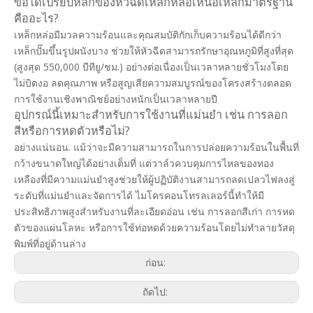
ข้อได้เปรียบหลักของหัวฉีดเหล็กหล่อเหนือเหล็กมาตรฐาน
คืออะไร?
เหล็กหล่อมีมวลความร้อนและคุณสมบัติกักเก็บความร้อนได้ดีกว่า
เหล็กปั๊มขึ้นรูปผนังบาง ช่วยให้หัวฉีดสามารถรักษาอุณหภูมิที่สูงที่สุด
(สูงสุด 550,000 บีทียู/ชม.) อย่างต่อเนื่องเป็นเวลาหลายชั่วโมงโดย
ไม่บิดงอ ลดคุณภาพ หรือสูญเสียความสมบูรณ์ของโครงสร้างตลอด
การใช้งานเชิงพาณิชย์อย่างหนักเป็นเวลาหลายปี
อุปกรณ์นี้เหมาะสำหรับการใช้งานที่แม่นยำ เช่น การลอก
สีหรือการหดตัวหรือไม่?
อย่างแน่นอน. แม้ว่าจะมีความสามารถในการปล่อยความร้อนในพื้นที่
กว้างขนาดใหญ่ได้อย่างเต็มที่ แต่วาล์วควบคุมการไหลของทอง
เหลืองที่มีความแม่นยำสูงช่วยให้ผู้ปฏิบัติงานสามารถลดเปลวไฟลงสู่
ระดับที่แม่นยำและจัดการได้ ไมโครคอนโทรลเลอร์นี้ทำให้มี
ประสิทธิภาพสูงสำหรับงานที่ละเอียดอ่อน เช่น การลอกสีเก่า การหด
ตัวของแผ่นโลหะ หรือการใช้ท่อหดด้วยความร้อนโดยไม่ทำลายวัสดุ
พิมพ์ที่อยู่ด้านล่าง
ก่อน:
ถัดไป: