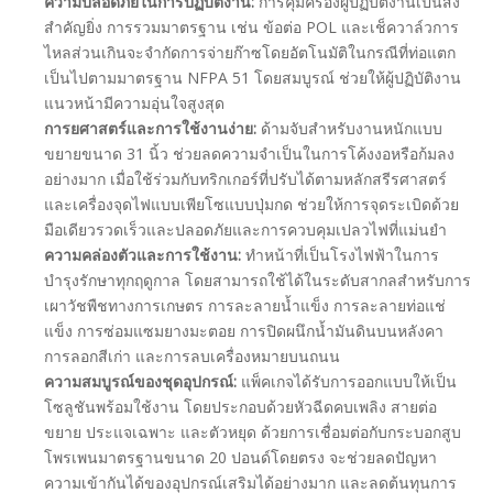
ความปลอดภัยในการปฏิบัติงาน:
การคุ้มครองผู้ปฏิบัติงานเป็นสิ่ง
สำคัญยิ่ง การรวมมาตรฐาน เช่น ข้อต่อ POL และเช็ควาล์วการ
ไหลส่วนเกินจะจำกัดการจ่ายก๊าซโดยอัตโนมัติในกรณีที่ท่อแตก
เป็นไปตามมาตรฐาน NFPA 51 โดยสมบูรณ์ ช่วยให้ผู้ปฏิบัติงาน
แนวหน้ามีความอุ่นใจสูงสุด
การยศาสตร์และการใช้งานง่าย:
ด้ามจับสำหรับงานหนักแบบ
ขยายขนาด 31 นิ้ว ช่วยลดความจำเป็นในการโค้งงอหรือก้มลง
อย่างมาก เมื่อใช้ร่วมกับทริกเกอร์ที่ปรับได้ตามหลักสรีรศาสตร์
และเครื่องจุดไฟแบบเพียโซแบบปุ่มกด ช่วยให้การจุดระเบิดด้วย
มือเดียวรวดเร็วและปลอดภัยและการควบคุมเปลวไฟที่แม่นยำ
ความคล่องตัวและการใช้งาน:
ทำหน้าที่เป็นโรงไฟฟ้าในการ
บำรุงรักษาทุกฤดูกาล โดยสามารถใช้ได้ในระดับสากลสำหรับการ
เผาวัชพืชทางการเกษตร การละลายน้ำแข็ง การละลายท่อแช่
แข็ง การซ่อมแซมยางมะตอย การปิดผนึกน้ำมันดินบนหลังคา
การลอกสีเก่า และการลบเครื่องหมายบนถนน
ความสมบูรณ์ของชุดอุปกรณ์:
แพ็คเกจได้รับการออกแบบให้เป็น
โซลูชันพร้อมใช้งาน โดยประกอบด้วยหัวฉีดคบเพลิง สายต่อ
ขยาย ประแจเฉพาะ และตัวหยุด ด้วยการเชื่อมต่อกับกระบอกสูบ
โพรเพนมาตรฐานขนาด 20 ปอนด์โดยตรง จะช่วยลดปัญหา
ความเข้ากันได้ของอุปกรณ์เสริมได้อย่างมาก และลดต้นทุนการ