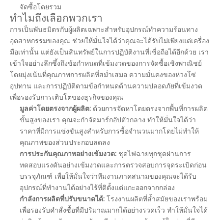
จัดซื้อโดยรวม
ทำไมถึงเลือกพวกเรา
การเป็นพันธมิตรกับผู้ผลิตเฉพาะสำหรับอุปกรณ์ทำความร้อนทาง
อุตสาหกรรมของคุณ ช่วยให้มั่นใจได้ว่าคุณจะได้รับไม่เพียงแต่เครื่อง
มือเท่านั้น แต่ยังเป็นสินทรัพย์ในการปฏิบัติงานที่เชื่อถือได้อีกด้วย เรา
เข้าใจอย่างลึกซึ้งถึงข้อกำหนดที่เข้มงวดของการจัดซื้อเชิงพาณิชย์
โดยมุ่งเน้นที่คุณภาพการผลิตที่สม่ำเสมอ ความมั่นคงของห่วงโซ่
อุปทาน และการปฏิบัติตามข้อกำหนดด้านความปลอดภัยที่เข้มงวด
เพื่อรองรับการเติบโตของธุรกิจของคุณ
มูลค่าโดยตรงจากผู้ผลิต:
ด้วยการจัดหาโดยตรงจากพื้นที่การผลิต
ขั้นสูงของเรา คุณจะกำจัดมาร์กอัปตัวกลาง ทำให้มั่นใจได้ว่า
ราคาที่มีการแข่งขันสูงสำหรับการซื้อจำนวนมากโดยไม่ทำให้
คุณภาพของส่วนประกอบลดลง
การประกันคุณภาพอย่างเข้มงวด:
ชุดไฟฉายทุกชุดผ่านการ
ทดสอบแรงดันอย่างเข้มงวดและการตรวจสอบการจุดระเบิดก่อน
บรรจุภัณฑ์ เพื่อให้มั่นใจว่าทีมงานภาคสนามของคุณจะได้รับ
อุปกรณ์ที่ทำงานได้อย่างไร้ที่ติตั้งแต่แกะออกจากกล่อง
กำลังการผลิตที่ปรับขนาดได้:
โรงงานผลิตที่ล้ำสมัยของเราพร้อม
เพื่อรองรับคำสั่งซื้อที่มีปริมาณมากได้อย่างรวดเร็ว ทำให้มั่นใจได้