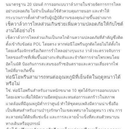
นมาตรฐาน 20 ปอนด์ การออกแบบวาล์วภายในช่วยจัดการการไหล
อย่างปลอดภัย ไม่จำเป็นต้องใช้ตัวควบคุมภายนอก และทำให้
กระบวนการตั้งค่าสำหรับผู้ปฏิบัติงานของคุณง่ายขึ้นอย่างมาก
เช็ควาล์วการไหลส่วนเกินช่วยเพิ่มความปลอดภัยให้กับไซต์
งานได้อย่างไร
เช็ควาล์วการไหลส่วนเกินเป็นกลไกด้านความปลอดภัยที่สำคัญซึ่งติด
ตั้งเข้ากับข้อต่อ POL โดยตรง หากท่อนีโอพรีนถูกตัดโดยไม่ได้ตั้งใจ
โดยเครื่องจักรหรือเกิดการรั่วไหลอย่างรุนแรง วาล์วจะตรวจจับการ
ไหลของก๊าซที่เพิ่มขึ้นอย่างกะทันหันและจำกัดการจ่ายโพรเพนโดย
อัตโนมัติ ป้องกันการสะสมของก๊าซอันตรายและความเสี่ยงจากไฟ
ไหม้ที่อาจเกิดขึ้น
ท่อนีโอพรีนสามารถทนต่ออุณหภูมิที่เย็นจัดในฤดูหนาวได้
หรือไม่
ใช่. ท่อนีโอพรีนสำหรับงานหนักขนาด 10 ฟุตได้รับการออกแบบมา
โดยเฉพาะเพื่อให้มีความยืดหยุ่นและทนต่อการแตกร้าวในสภาพ
แวดล้อมที่มีอุณหภูมิต่ำกว่าศูนย์ ทำให้ชุดคบเพลิงมีความน่าเชื่อถือ
เป็นพิเศษสำหรับงานบำรุงรักษาในเขตเทศบาลในฤดูหนาว เช่น การ
ละลายท่อใต้ดินที่แช่แข็ง และการละลายน้ำแข็งที่สะสมตัวหนาบน
ทางเดินหรืออุปกรณ์