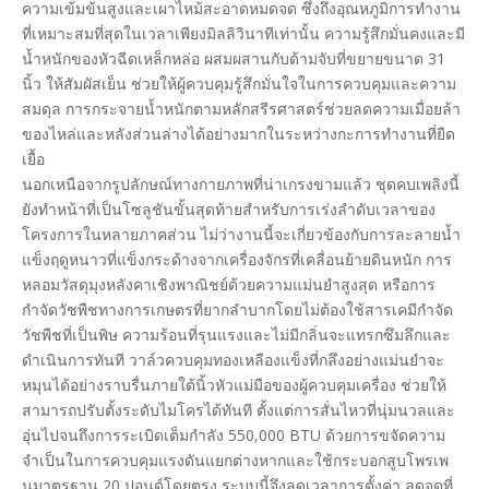
ความเข้มข้นสูงและเผาไหม้สะอาดหมดจด ซึ่งถึงอุณหภูมิการทำงาน
ที่เหมาะสมที่สุดในเวลาเพียงมิลลิวินาทีเท่านั้น ความรู้สึกมั่นคงและมี
น้ำหนักของหัวฉีดเหล็กหล่อ ผสมผสานกับด้ามจับที่ขยายขนาด 31
นิ้ว ให้สัมผัสเย็น ช่วยให้ผู้ควบคุมรู้สึกมั่นใจในการควบคุมและความ
สมดุล การกระจายน้ำหนักตามหลักสรีรศาสตร์ช่วยลดความเมื่อยล้า
ของไหล่และหลังส่วนล่างได้อย่างมากในระหว่างกะการทำงานที่ยืด
เยื้อ
นอกเหนือจากรูปลักษณ์ทางกายภาพที่น่าเกรงขามแล้ว ชุดคบเพลิงนี้
ยังทำหน้าที่เป็นโซลูชันขั้นสุดท้ายสำหรับการเร่งลำดับเวลาของ
โครงการในหลายภาคส่วน ไม่ว่างานนี้จะเกี่ยวข้องกับการละลายน้ำ
แข็งฤดูหนาวที่แข็งกระด้างจากเครื่องจักรที่เคลื่อนย้ายดินหนัก การ
หลอมวัสดุมุงหลังคาเชิงพาณิชย์ด้วยความแม่นยำสูงสุด หรือการ
กำจัดวัชพืชทางการเกษตรที่ยากลำบากโดยไม่ต้องใช้สารเคมีกำจัด
วัชพืชที่เป็นพิษ ความร้อนที่รุนแรงและไม่มีกลิ่นจะแทรกซึมลึกและ
ดำเนินการทันที วาล์วควบคุมทองเหลืองแข็งที่กลึงอย่างแม่นยำจะ
หมุนได้อย่างราบรื่นภายใต้นิ้วหัวแม่มือของผู้ควบคุมเครื่อง ช่วยให้
สามารถปรับตั้งระดับไมโครได้ทันที ตั้งแต่การสั่นไหวที่นุ่มนวลและ
อุ่นไปจนถึงการระเบิดเต็มกำลัง 550,000 BTU ด้วยการขจัดความ
จำเป็นในการควบคุมแรงดันแยกต่างหากและใช้กระบอกสูบโพรเพ
นมาตรฐาน 20 ปอนด์โดยตรง ระบบนี้จึงลดเวลาการตั้งค่า ลดจุดที่