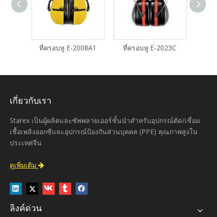
008B
ที่ครอบหู E-2008A1
ที่ครอบหู E-2023C
ที่
เกี่ยวกับเรา
Starex เป็นผู้ผลิตและซัพพลายเออร์ชั้นนำสำหรับอุปกรณ์ตัด/เชื่อม
เชื้อเพลิงออกซีและอุปกรณ์ป้องกันส่วนบุคคล (PPE) คุณภาพสูงใน
ประเทศจีน
ดูเพิ่มเติม

ลิงค์ด่วน