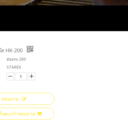
แก๊ส HK-200
ฮ่องกง-200
STAREX
สอบถาม
ลงในตะกร้าสอบถาม