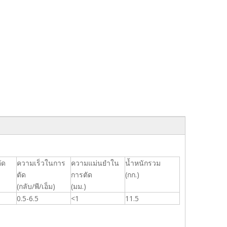
ัด
ความเร็วในการ
ความแม่นยำใน
น้ำหนักรวม
ตัด
การตัด
(กก.)
(กลับ/พี/เอ็ม)
(มม.)
0.5-6.5
<1
11.5