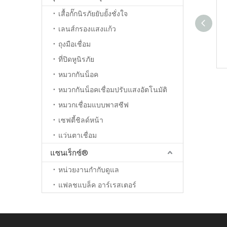
เสื้อกั๊กนิรภัยยับยั้งชั่งใจ
เลนส์กรองแสงแก้ว
ถุงมือเชื่อม
ที่ปิดหูนิรภัย
หมวกกันน็อค
เครื่องตัดแก๊ส CG2-11-II
หมวกกันน็อคเชื่อมปรับแสงอัตโนมัติ
หมวกเชื่อมแบบพาสซีฟ
เซฟตี้ชิลด์หน้า
แว่นตาเชื่อม
แซนเร็กซ์®
หน่วยงานกำกับดูแล
แฟลชแบล็ค อาร์เรสเตอร์