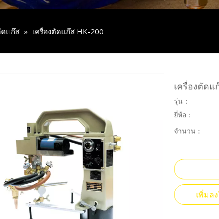
ตัดแก๊ส
»
เครื่องตัดแก๊ส HK-200
เครื่องตัด
รุ่น：
ยี่ห้อ：
จำนวน：
เพิ่ม