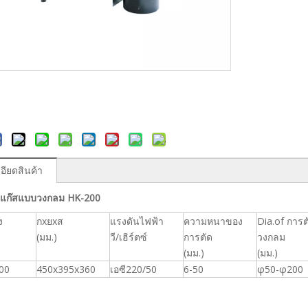
อียดสินค้า
ตัดแก๊สแบบวงกลม HK-200
ง
กxยxส
แรงดันไฟฟ้า
ความหนาของ
Dia.of การต
(มม.)
วี/เฮิร์ตซ์
การตัด
วงกลม
(มม.)
(มม.)
200
450x395x360
เอซี220/50
6-50
φ50-φ200