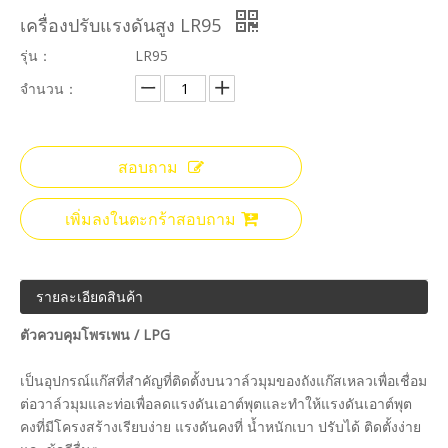
เครื่องปรับแรงดันสูง LR95
รุ่น：
LR95
จำนวน：
สอบถาม
เพิ่มลงในตะกร้าสอบถาม
รายละเอียดสินค้า
ตัวควบคุมโพรเพน / LPG
เป็นอุปกรณ์แก๊สที่สำคัญที่ติดตั้งบนวาล์วมุมของถังแก๊สเหลวเพื่อเชื่อม
ต่อวาล์วมุมและท่อเพื่อลดแรงดันเอาต์พุตและทำให้แรงดันเอาต์พุต
คงที่มีโครงสร้างเรียบง่าย แรงดันคงที่ น้ำหนักเบา ปรับได้ ติดตั้งง่าย