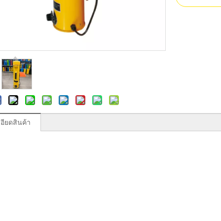
อียดสินค้า