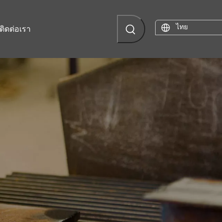
ไทย
ติดต่อเรา