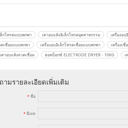
เล็กโทรดแบบพกพา
เตาอบแห้งอิเล็กโทรดอุตสาหกรรม
เครื่องอบ
ดเชื่อมแบบพกพา
เครื่องอบอิเล็กโทรดเชื่อมแบบพกพา
เครื่องเช
เตาอบแห้งลวดเชื่อม
ฮอทบ็อกซ์ ELECTRODE DRYER - 10KG
เ
ถามรายละเอียดเพิ่มเติม
ชื่อ
*
อีเมล
*