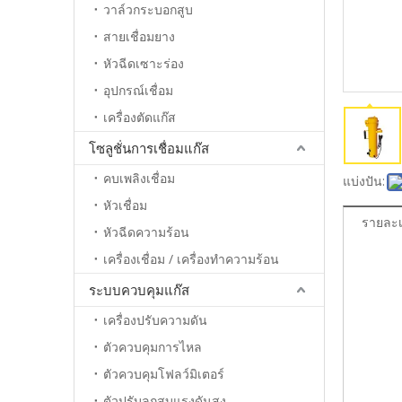
วาล์วกระบอกสูบ
สายเชื่อมยาง
หัวฉีดเซาะร่อง
อุปกรณ์เชื่อม
เครื่องตัดแก๊ส
โซลูชั่นการเชื่อมแก๊ส
คบเพลิงเชื่อม
แบ่งปัน:
หัวเชื่อม
รายละเ
หัวฉีดความร้อน
เครื่องเชื่อม / เครื่องทำความร้อน
ระบบควบคุมแก๊ส
เครื่องปรับความดัน
ตัวควบคุมการไหล
ตัวควบคุมโฟลว์มิเตอร์
ตัวปรับลูกสูบแรงดันสูง