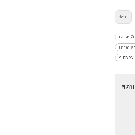
ก่อน:
เตาอบอิ
เตาอบลว
SIFDRY 
สอบ