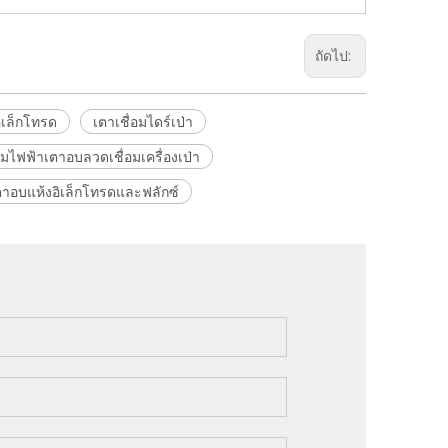
ถัดไป:
อิเล็กโทรด
เตาเชื่อมไดร์เป่า
ื่อมไฟฟ้าเตาอบลวดเชื่อมเครื่องเป่า
ตาอบแห้งอิเล็กโทรดและฟลักซ์