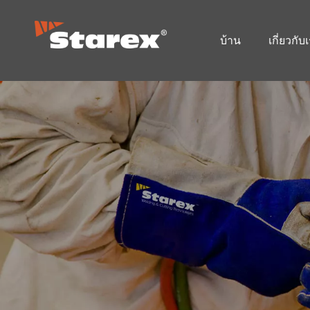
บ้าน
เกี่ยวกับ