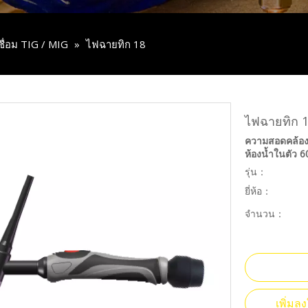
เชื่อม TIG / MIG
»
ไฟฉายทิก 18
ไฟฉายทิก 
ความสอดคล้อง
ห้องน้ำในตัว 
รุ่น：
ยี่ห้อ：
จำนวน：
เพิ่ม