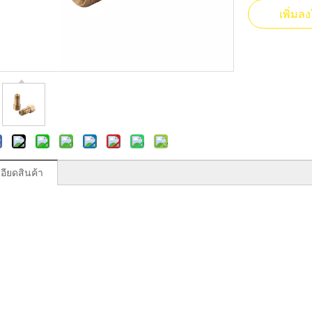
เพิ่ม
อียดสินค้า