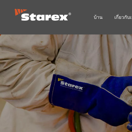
บ้าน
เกี่ยวกับ