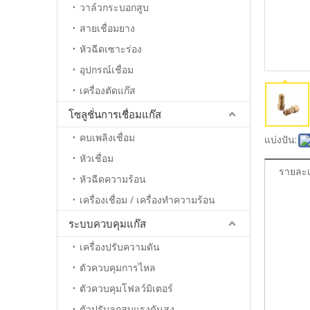
วาล์วกระบอกสูบ
สายเชื่อมยาง
หัวฉีดเซาะร่อง
อุปกรณ์เชื่อม
เครื่องตัดแก๊ส
โซลูชั่นการเชื่อมแก๊ส
คบเพลิงเชื่อม
แบ่งปัน:
หัวเชื่อม
รายละเ
หัวฉีดความร้อน
เครื่องเชื่อม / เครื่องทำความร้อน
ระบบควบคุมแก๊ส
เครื่องปรับความดัน
ตัวควบคุมการไหล
ตัวควบคุมโฟลว์มิเตอร์
ตัวปรับลูกสูบแรงดันสูง