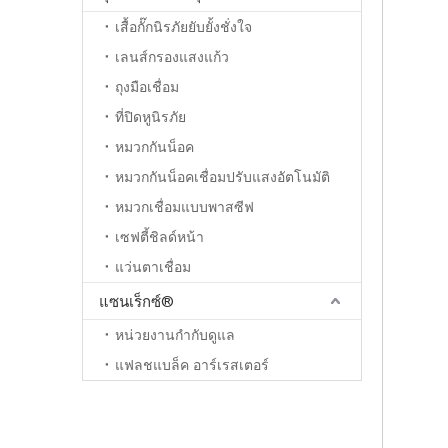
เสื้อกั๊กนิรภัยยับยั้งชั่งใจ
เลนส์กรองแสงแก้ว
ถุงมือเชื่อม
ที่ปิดหูนิรภัย
หมวกกันน็อค
หมวกกันน็อคเชื่อมปรับแสงอัตโนมัติ
หมวกเชื่อมแบบพาสซีฟ
เซฟตี้ชิลด์หน้า
แว่นตาเชื่อม
แซนเร็กซ์®
หน่วยงานกำกับดูแล
แฟลชแบล็ค อาร์เรสเตอร์