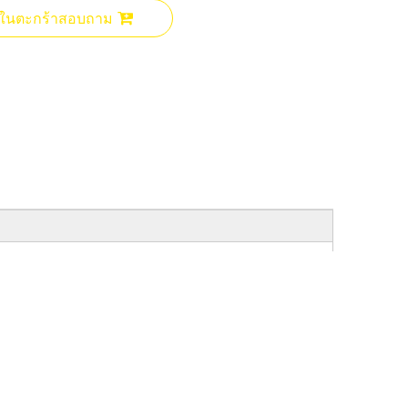
ลงในตะกร้าสอบถาม