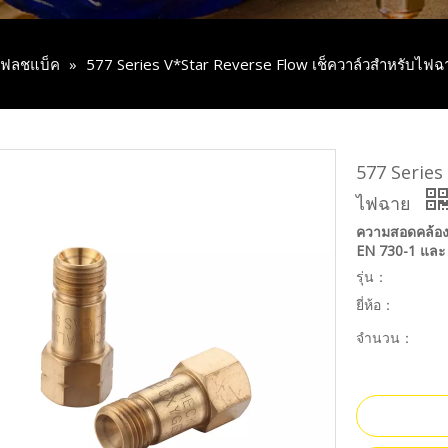
บแฟลชแบ็ค
»
577 Series V*Star Reverse Flow เช็ควาล์วสำหรับไฟฉ
577 Series
ไฟฉาย
ความสอดคล้อง
EN 730-1 และ
รุ่น：
ยี่ห้อ：
จำนวน：