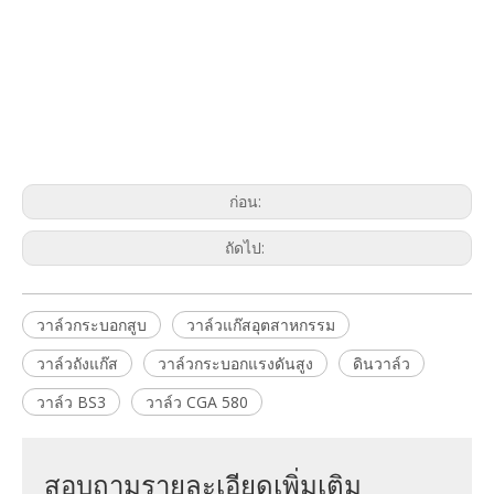
ก่อน:
ถัดไป:
วาล์วกระบอกสูบ
วาล์วแก๊สอุตสาหกรรม
วาล์วถังแก๊ส
วาล์วกระบอกแรงดันสูง
ดินวาล์ว
วาล์ว BS3
วาล์ว CGA 580
สอบถามรายละเอียดเพิ่มเติม