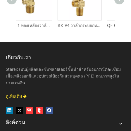
QF5-1 ทองเหลืองวาล์วอะเซทิลีน
BK-94 วาล์วกระบอกทองเหลืองอ๊อกซิเจนและอะเซทิลีน
QF-08B วาล์วกระบอกทองเหลืองอ๊อกซิเจนและอะเซทิลีน
เกี่ยวกับเรา
Starex เป็นผู้ผลิตและซัพพลายเออร์ชั้นนำสำหรับอุปกรณ์ตัด/เชื่อม
เชื้อเพลิงออกซีและอุปกรณ์ป้องกันส่วนบุคคล (PPE) คุณภาพสูงใน
ประเทศจีน
ดูเพิ่มเติม

ลิงค์ด่วน