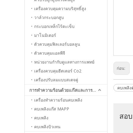
เครื่องควบคุมความบริสุทธิ์สูง
วาล์วกระบอกสูบ
กระบอกเหล็กไร้ตะเข็บ
มาโนมิเตอร์
ตัวควบคุมฟิลเลอร์บอลลูน
ตัวควบคุมแอลพีจี
หน่วยงานกำกับดูแลทางการแพทย์
ก่อน:
เครื่องควบคุมฮีตเตอร์ Co2
เครื่องปรับลมแบบสเตจคู่
คบเพลิงต
การทำความร้อนด้วยแก๊สและการประสาน
เครื่องทำความร้อนคบเพลิง
คบเพลิงแก๊ส MAPP
สอบ
คบเพลิง
คบเพลิงบิวเทน