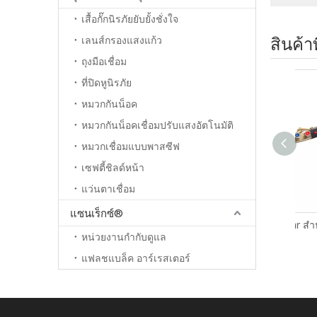
เสื้อกั๊กนิรภัยยับยั้งชั่งใจ
สินค้าท
เลนส์กรองแสงแก้ว
ถุงมือเชื่อม
ที่ปิดหูนิรภัย
หมวกกันน็อค
หมวกกันน็อคเชื่อมปรับแสงอัตโนมัติ
หมวกเชื่อมแบบพาสซีฟ
เซฟตี้ชิลด์หน้า
แว่นตาเชื่อม
แซนเร็กซ์®
คบเพลิงตัด G*Star สำหรับงานหนัก SC511
หน่วยงานกำกับดูแล
แฟลชแบล็ค อาร์เรสเตอร์