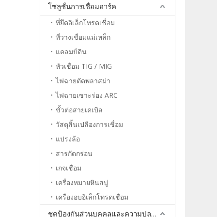
โซลูชั่นการเชื่อมอาร์ค
ที่ยึดอิเล็กโทรดเชื่อม
ที่วางเชื่อมแม่เหล็ก
แคลมป์ดิน
หัวเชื่อม TIG / MIG
ไฟฉายตัดพลาสม่า
ไฟฉายเซาะร่อง ARC
ขั้วต่อสายเคเบิล
วัสดุสิ้นเปลืองการเชื่อม
แปรงล้อ
สารกัดกร่อน
เกจเชื่อม
เครื่องหมายหินสบู่
เครื่องอบอิเล็กโทรดเชื่อม
ชุดป้องกันส่วนบุคคลและความปลอดภัย