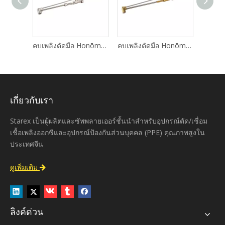
คบเพลิงตัดมือ Honōmaru Type-M
คบเพลิงตัดมือ Honōmaru Type-H
คบเพลิงตัดตรง Oxweld ราคาประหยัด 1614
เกี่ยวกับเรา
Starex เป็นผู้ผลิตและซัพพลายเออร์ชั้นนำสำหรับอุปกรณ์ตัด/เชื่อม
เชื้อเพลิงออกซีและอุปกรณ์ป้องกันส่วนบุคคล (PPE) คุณภาพสูงใน
ประเทศจีน
ดูเพิ่มเติม

ลิงค์ด่วน