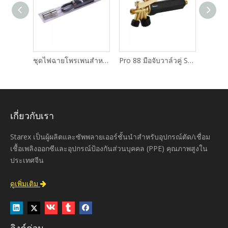
 SH120
ชุดไฟฉายโพรเพนสำหรับงานหนักตรง Hotspotter
Pro 88 มือจับวาล์วคู่ SH115
เกี่ยวกับเรา
Starex เป็นผู้ผลิตและซัพพลายเออร์ชั้นนำสำหรับอุปกรณ์ตัด/เชื่อม
เชื้อเพลิงออกซีและอุปกรณ์ป้องกันส่วนบุคคล (PPE) คุณภาพสูงใน
ประเทศจีน
ดูเพิ่มเติม

ลิงค์ด่วน