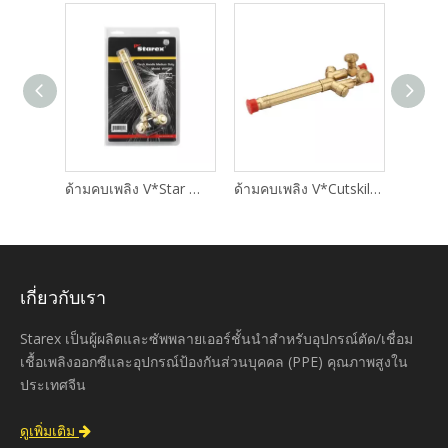
ด้ามเชื่อม V*Star งานเบา J-28
ด้ามคบเพลิง V*Star สำหรับงานปานกลาง WH100
ด้ามคบเพลิง V*Cutskill แบบ Heavy Duty WH370FC
เกี่ยวกับเรา
Starex เป็นผู้ผลิตและซัพพลายเออร์ชั้นนำสำหรับอุปกรณ์ตัด/เชื่อม
เชื้อเพลิงออกซีและอุปกรณ์ป้องกันส่วนบุคคล (PPE) คุณภาพสูงใน
ประเทศจีน
ดูเพิ่มเติม
