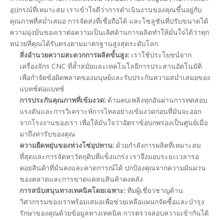
อุปกรณ์ที่เหมาะสม เราเข้าใจดีว่าการดำเนินงานของคุณขึ้นอยู่กับ
คุณภาพที่สม่ำเสมอ การจัดส่งที่เชื่อถือได้ และโซลูชันที่ปรับขนาดได้
ความมุ่งมั่นของเราต่อความเป็นเลิศด้านการผลิตทำให้มั่นใจได้ว่าทุก
หน่วยที่คุณได้รับตรงตามมาตรฐานสูงสุดระดับโลก
สิ่งอำนวยความสะดวกการผลิตขั้นสูง:
เราใช้ประโยชน์จาก
เครื่องจักร CNC ที่ล้ำสมัยและเทคโนโลยีการประสานอัตโนมัติ
เพื่อกำจัดข้อผิดพลาดของมนุษย์และรับประกันความสม่ำเสมอของ
แบทช์ต่อแบทช์
การประกันคุณภาพที่เข้มงวด:
ด้ามคบเพลิงทุกอันผ่านการทดสอบ
แรงดันและการวิเคราะห์การไหลอย่างเข้มงวดก่อนที่มันจะออก
จากโรงงานของเรา เพื่อให้มั่นใจว่าอัตราข้อบกพร่องเป็นศูนย์เมื่อ
มาถึงท่ารับของคุณ
ความยืดหยุ่นของห่วงโซ่อุปทาน:
ด้วยกำลังการผลิตที่เหมาะสม
ที่สุดและการจัดหาวัตถุดิบที่แข็งแกร่ง เราจึงมอบระยะเวลารอ
คอยสินค้าที่มั่นคงและคาดการณ์ได้ ปกป้องคุณจากความผันผวน
ของตลาดและการขาดแคลนสินค้าคงคลัง
การสนับสนุนทางเทคนิคโดยเฉพาะ:
ทีมผู้เชี่ยวชาญด้าน
วิศวกรรมของเราพร้อมเสมอเพื่อช่วยเหลือแผนกจัดซื้อและบำรุง
รักษาของคุณด้วยข้อมูลทางเทคนิค การตรวจสอบความเข้ากันได้