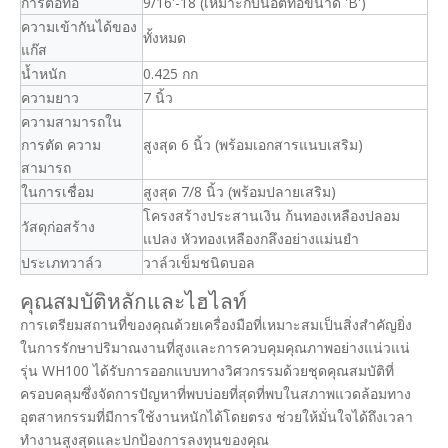
การต่อท่อ
9/16'-18 (เหมาะกับน็อตท่อขนาด 'B')
ความเข้ากันได้ของ
ทั้งหมด
แก๊ส
น้ำหนัก
0.425 กก
ความยาว
7 นิ้ว
ความสามารถใน
การตัด ความ
สูงสุด 6 นิ้ว (พร้อมเอกสารแนบเสริม)
สามารถ
ในการเชื่อม
สูงสุด 7/8 นิ้ว (พร้อมปลายเสริม)
โครงสร้างประสานเงิน ก้นทองเหลืองปลอม
วัสดุก่อสร้าง
แปลง หัวทองเหลืองกลึงอย่างแม่นยำ
ประเภทวาล์ว
วาล์วเข็มชนิดบอล
คุณสมบัติหลักและไฮไลท์
การเตรียมสถานที่ของคุณด้วยเครื่องมือที่เหมาะสมเป็นสิ่งสำคัญยิ่ง
ในการรักษาปริมาณงานที่สูงและการควบคุมคุณภาพอย่างแน่วแน่
รุ่น WH100 ได้รับการออกแบบทางวิศวกรรมด้วยชุดคุณสมบัติที่
ครอบคลุมซึ่งจัดการปัญหาที่พบบ่อยที่สุดที่พบในสภาพแวดล้อมทาง
อุตสาหกรรมที่มีการใช้งานหนักได้โดยตรง ช่วยให้มั่นใจได้ถึงเวลา
ทำงานสูงสุดและปกป้องการลงทุนของคุณ