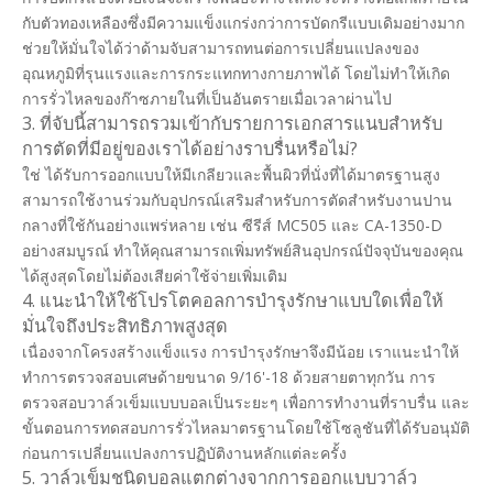
กับตัวทองเหลืองซึ่งมีความแข็งแกร่งกว่าการบัดกรีแบบเดิมอย่างมาก
ช่วยให้มั่นใจได้ว่าด้ามจับสามารถทนต่อการเปลี่ยนแปลงของ
อุณหภูมิที่รุนแรงและการกระแทกทางกายภาพได้ โดยไม่ทำให้เกิด
การรั่วไหลของก๊าซภายในที่เป็นอันตรายเมื่อเวลาผ่านไป
3. ที่จับนี้สามารถรวมเข้ากับรายการเอกสารแนบสำหรับ
การตัดที่มีอยู่ของเราได้อย่างราบรื่นหรือไม่?
ใช่ ได้รับการออกแบบให้มีเกลียวและพื้นผิวที่นั่งที่ได้มาตรฐานสูง
สามารถใช้งานร่วมกับอุปกรณ์เสริมสำหรับการตัดสำหรับงานปาน
กลางที่ใช้กันอย่างแพร่หลาย เช่น ซีรีส์ MC505 และ CA-1350-D
อย่างสมบูรณ์ ทำให้คุณสามารถเพิ่มทรัพย์สินอุปกรณ์ปัจจุบันของคุณ
ได้สูงสุดโดยไม่ต้องเสียค่าใช้จ่ายเพิ่มเติม
4. แนะนำให้ใช้โปรโตคอลการบำรุงรักษาแบบใดเพื่อให้
มั่นใจถึงประสิทธิภาพสูงสุด
เนื่องจากโครงสร้างแข็งแรง การบำรุงรักษาจึงมีน้อย เราแนะนำให้
ทำการตรวจสอบเศษด้ายขนาด 9/16'-18 ด้วยสายตาทุกวัน การ
ตรวจสอบวาล์วเข็มแบบบอลเป็นระยะๆ เพื่อการทำงานที่ราบรื่น และ
ขั้นตอนการทดสอบการรั่วไหลมาตรฐานโดยใช้โซลูชันที่ได้รับอนุมัติ
ก่อนการเปลี่ยนแปลงการปฏิบัติงานหลักแต่ละครั้ง
5. วาล์วเข็มชนิดบอลแตกต่างจากการออกแบบวาล์ว