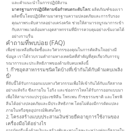
และคำแนะนำในการปฏิบัติงาน
มาตรฐานการปฏิบัติตามข้อกำหนดระดับโลก:
ผลิตภัณฑ์ของเรา
ผลิตขึ้นโดยปฏิบัติตามมาตรฐานความปลอดภัยและการรับรอง
คุณภาพระดับสากลอย่างเคร่งครัด ช่วยให้สามารถบูรณาการเข้า
กับสภาพแวดล้อมทางอุตสาหกรรมที่มีการควบคุมอย่างเข้มงวดได้
อย่างราบรื่น
คำถามที่พบบ่อย (FAQ)
เพื่อช่วยเหลือทีมจัดซื้อและวิศวกรของคุณในการตัดสินใจอย่างมี
ข้อมูล เราได้รวบรวมคำถามทางเทคนิคที่สำคัญที่สุดเกี่ยวกับการบู
รณาการและประสิทธิภาพของด้ามจับคบเพลิงนี้
1. ก๊าซอุตสาหกรรมชนิดใดบ้างที่เข้ากันได้กับด้ามคบเพลิง
นี้?
ที่จับนี้ได้รับการออกแบบทางวิศวกรรมเพื่อให้เข้ากันได้กับแก๊สสากล
อย่างแท้จริง ซีลภายใน โอริง และช่องการไหลได้รับการออกแบบมา
เพื่อให้สามารถแปรรูปอะเซทิลีน โพรเพน ก๊าซธรรมชาติ และโพรพิ
ลีนได้อย่างปลอดภัยและมีประสิทธิภาพ โดยไม่ต้องมีการดัดแปลง
ภายในหรือชุดอุปกรณ์พิเศษใดๆ
2. โครงสร้างแบบประสานเงินช่วยยืดอายุการใช้งานของ
เครื่องมือได้อย่างไร
การบัดกรีแข็งด้วยเงินจะสร้างพันธะทางโลหะระหว่างท่อแก๊สภายใน