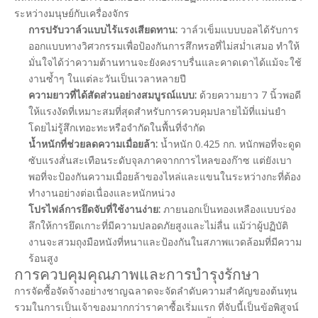
ระหว่างมนุษย์กับเครื่องจักร
การปรับวาล์วแบบไร้แรงเสียดทาน:
วาล์วเข็มแบบบอลได้รับการ
ออกแบบทางวิศวกรรมเพื่อป้องกันการสึกหรอที่ไม่สม่ำเสมอ ทำให้
มั่นใจได้ว่าความต้านทานจะยังคงราบรื่นและคาดเดาได้แม้จะใช้
งานซ้ำๆ ในแต่ละวันเป็นเวลาหลายปี
ความยาวที่ได้สัดส่วนอย่างสมบูรณ์แบบ:
ด้วยความยาว 7 นิ้วพอดี
ให้แรงงัดที่เหมาะสมที่สุดสำหรับการควบคุมปลายไม้ที่แม่นยำ
โดยไม่รู้สึกเทอะทะหรือจำกัดในพื้นที่จำกัด
น้ำหนักที่ช่วยลดความเมื่อยล้า:
น้ำหนัก 0.425 กก. หนักพอที่จะดูด
ซับแรงสั่นสะเทือนระดับจุลภาคจากการไหลของก๊าซ แต่ยังเบา
พอที่จะป้องกันความเมื่อยล้าของไหล่และแขนในระหว่างกะที่ต้อง
ทำงานอย่างต่อเนื่องและหนักหน่วง
โปรไฟล์การยึดจับที่ใช้งานง่าย:
ภายนอกเป็นทองเหลืองแบบร่อง
ลึกให้การยึดเกาะที่มีความปลอดภัยสูงและไม่ลื่น แม้ว่าผู้ปฏิบัติ
งานจะสวมถุงมือหนังที่หนาและป้องกันในสภาพแวดล้อมที่มีความ
ร้อนสูง
การควบคุมคุณภาพและการบำรุงรักษา
การจัดซื้อจัดจ้างอย่างชาญฉลาดจะจัดลำดับความสำคัญของต้นทุน
รวมในการเป็นเจ้าของมากกว่าราคาซื้อเริ่มแรก ที่จับนี้เป็นข้อพิสูจน์