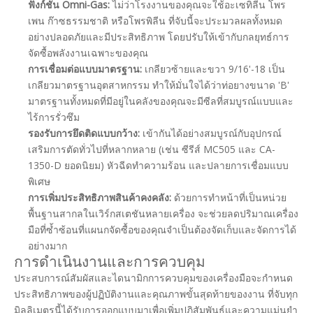
ฟังก์ชั่น Omni-Gas:
ไม่ว่าโรงงานของคุณจะใช้อะเซทิลีน โพร
เพน ก๊าซธรรมชาติ หรือโพรพิลีน ที่จับนี้จะประมวลผลทั้งหมด
อย่างปลอดภัยและมีประสิทธิภาพ โดยปรับให้เข้ากับกลยุทธ์การ
จัดซื้อพลังงานเฉพาะของคุณ
การเชื่อมต่อแบบมาตรฐาน:
เกลียวซ้ายและขวา 9/16'-18 เป็น
เกลียวมาตรฐานอุตสาหกรรม ทำให้มั่นใจได้ว่าท่อยางขนาด 'B'
มาตรฐานทั้งหมดที่มีอยู่ในคลังของคุณจะมีซีลที่สมบูรณ์แบบและ
ไร้การรั่วซึม
รองรับการยึดติดแบบกว้าง:
เข้ากันได้อย่างสมบูรณ์กับอุปกรณ์
เสริมการตัดทั่วไปที่หลากหลาย (เช่น ซีรีส์ MC505 และ CA-
1350-D ยอดนิยม) หัวฉีดทำความร้อน และปลายการเชื่อมแบบ
พิเศษ
การเพิ่มประสิทธิภาพสินค้าคงคลัง:
ด้วยการทำหน้าที่เป็นหน่วย
พื้นฐานสากลในเวิร์กสเตชันหลายเครื่อง จะช่วยลดปริมาณเครื่อง
มือที่ซ้ำซ้อนที่แผนกจัดซื้อของคุณจำเป็นต้องจัดเก็บและจัดการได้
อย่างมาก
การดำเนินงานและการควบคุม
ประสบการณ์สัมผัสและไดนามิกการควบคุมของเครื่องมือจะกำหนด
ประสิทธิภาพของผู้ปฏิบัติงานและคุณภาพขั้นสุดท้ายของงาน ที่จับทุก
มิลลิเมตรนี้ได้รับการออกแบบมาเพื่อเพิ่มปฏิสัมพันธ์และความแม่นยำ