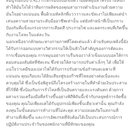
สมบูรณ์แบบ 0.425 กิโลกรัมบ่งบอกถึงความยืดหยุ่นสำหรับงานหนัก
ทำให้มั่นใจได้ว่าทีมการผลิตของคุณสามารถดำเนินงานด้วยความ
มั่นใจอย่างแน่นอน พื้นผิวเมทัลลิกที่แวววาวและขัดเงาไม่เพียงแต่นำ
เสนอความสวยงามระดับมืออาชีพเท่านั้น แต่ยังทำหน้าที่เป็นเกราะ
ป้องกันที่แข็งแกร่งจากการเสียดสี ประกายไฟ และผลกระทบที่เกิดขึ้น
กับงานโลหะในแต่ละวัน
นอกเหนือจากลักษณะทางกายภาพที่โดดเด่นแล้ว ด้ามจับคบเพลิงนี้ยัง
ได้รับการออกแบบทางวิศวกรรมให้เป็นหัวใจสำคัญของการตัดและ
การเชื่อมของคุณ การหมุนอย่างราบรื่นของวาล์วเข็มแบบบอลให้การ
ตอบสนองสัมผัสที่ชัดเจน ซึ่งช่วยให้สามารถปรับค่าเล็กๆ ได้ เพื่อให้
แน่ใจว่าเคมีของเปลวไฟได้รับการปรับตามข้อกำหนดเฉพาะที่
แน่นอน คุณเกือบจะได้ยินเสียงฟู่ของก๊าซที่ไหลอย่างต่อเนื่องและ
ควบคุมได้ ซึ่งเป็นข้อพิสูจน์ถึงโครงสร้างภายในที่ทำด้วยเงินประสาน
ที่ไร้ที่ติ ซึ่งป้องกันการรั่วไหลที่เป็นอันตรายและแรงดันตก ด้วยการ
ผสานรวมเครื่องมือที่สร้างขึ้นอย่างพิถีพิถันนี้เข้ากับกลยุทธ์การจัดซื้อ
ของคุณ คุณไม่เพียงแต่ได้รับอุปกรณ์เพียงชิ้นเดียวเท่านั้น คุณกำลัง
ลงทุนในขั้นตอนการทำงานที่ไม่สะดุด ความปลอดภัยในสถานที่
ทำงานที่เพิ่มขึ้น และการอัพเกรดที่จับต้องได้เป็นประสบการณ์การ
ปฏิบัติงานประจำวันของพนักงานที่มีทักษะของคุณ