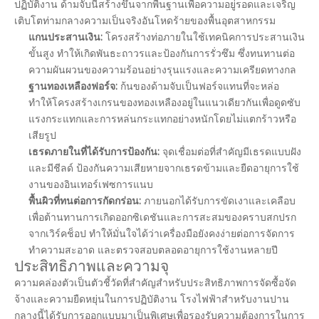
ปฏิบัติงาน ด้ามจับนี้สร้างขึ้นจากพื้นฐานเพื่อความอยู่รอดและเจริญ
เติบโตท่ามกลางความเป็นจริงอันโหดร้ายของพื้นอุตสาหกรรม
แกนประสานเงิน:
โครงสร้างท่อภายในใช้เทคนิคการประสานเงิน
ขั้นสูง ทำให้เกิดพันธะถาวรและป้องกันการรั่วซึม ซึ่งทนทานต่อ
ความผันผวนของความร้อนอย่างรุนแรงและความเครียดทางกล
ฐานทองเหลืองฟอร์จ:
ก้นของด้ามจับเป็นฟอร์จแทนที่จะหล่อ
ทำให้โครงสร้างเกรนของทองเหลืองอยู่ในแนวเดียวกันเพื่อดูดซับ
แรงกระแทกและการหล่นกระแทกอย่างหนักโดยไม่แตกร้าวหรือ
เสียรูป
เธรดภายในที่ได้รับการป้องกัน:
จุดเชื่อมต่อที่สำคัญมีเธรดแบบฝัง
และมีชีลด์ ป้องกันความเสียหายจากเธรดข้ามและยืดอายุการใช้
งานของอินเทอร์เฟซการแนบ
พื้นผิวที่ทนต่อการกัดกร่อน:
ภายนอกได้รับการขัดเงาและเคลือบ
เพื่อต้านทานการเกิดออกซิเดชันและการสะสมของคราบสกปรก
จากเวิร์คช็อป ทำให้มั่นใจได้ว่าเครื่องมือยังคงง่ายต่อการจัดการ
ทำความสะอาด และตรวจสอบตลอดอายุการใช้งานหลายปี
ประสิทธิภาพและความจุ
ความคล่องตัวเป็นตัวชี้วัดที่สำคัญสำหรับประสิทธิภาพการจัดซื้อจัด
จ้างและความยืดหยุ่นในการปฏิบัติงาน โรงไฟฟ้าสำหรับงานปาน
กลางนี้ได้รับการออกแบบมาเป็นพิเศษเพื่อรองรับความต้องการในการ