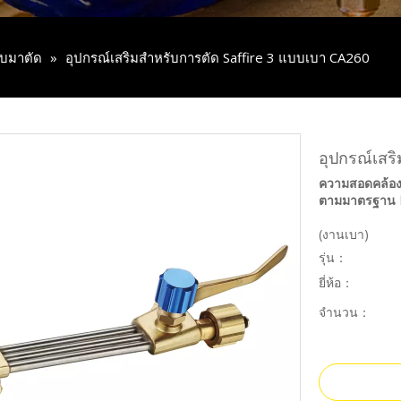
แนบมาตัด
»
อุปกรณ์เสริมสำหรับการตัด Saffire 3 แบบเบา CA260
อุปกรณ์เสร
ความสอดคล้อง
ตามมาตรฐาน 
(งานเบา)
รุ่น：
ยี่ห้อ：
จำนวน：