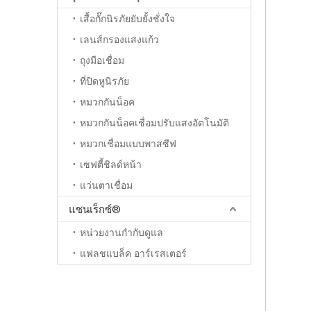
เสื้อกั๊กนิรภัยยับยั้งชั่งใจ
เลนส์กรองแสงแก้ว
ถุงมือเชื่อม
ที่ปิดหูนิรภัย
หมวกกันน็อค
หมวกกันน็อคเชื่อมปรับแสงอัตโนมัติ
หมวกเชื่อมแบบพาสซีฟ
เซฟตี้ชิลด์หน้า
แว่นตาเชื่อม
แซนเร็กซ์®
หน่วยงานกำกับดูแล
แฟลชแบล็ค อาร์เรสเตอร์